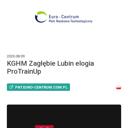
2026.08.09
KGHM Zagłębie Lubin elogia
ProTrainUp
PNT.EURO-CENTRUM.COM.PL