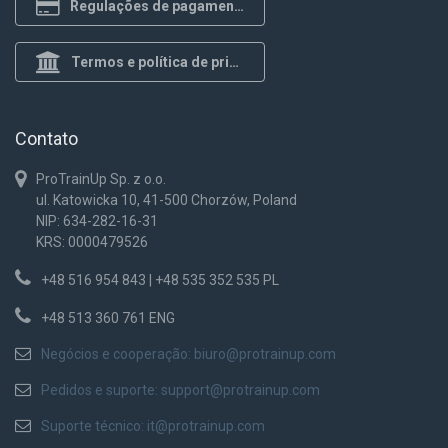
Regulações de pagamento
Termos e política de privacidade
Contato
ProTrainUp Sp. z o.o.
ul. Katowicka 10, 41-500 Chorzów, Poland
NIP: 634-282-16-31
KRS: 0000479526
+48 516 954 843 | +48 535 352 535 PL
+48 513 360 761 ENG
Negócios e cooperação:
biuro@protrainup.com
Pedidos e suporte:
support@protrainup.com
Suporte técnico:
it@protrainup.com