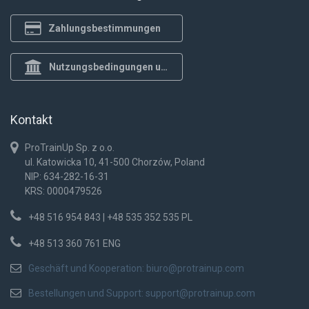
Zahlungsbestimmungen
Nutzungsbedingungen und Datenschutzrichtlinie
Kontakt
ProTrainUp Sp. z o.o.
ul. Katowicka 10, 41-500 Chorzów, Poland
NIP: 634-282-16-31
KRS: 0000479526
+48 516 954 843 | +48 535 352 535 PL
+48 513 360 761 ENG
Geschäft und Kooperation:
biuro@protrainup.com
Bestellungen und Support:
support@protrainup.com